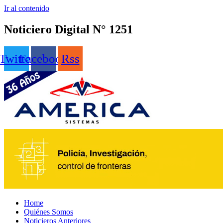
Ir al contenido
Noticiero Digital N° 1251
Twitter
Facebook
Rss
Home
Quiénes Somos
Noticieros Anteriores