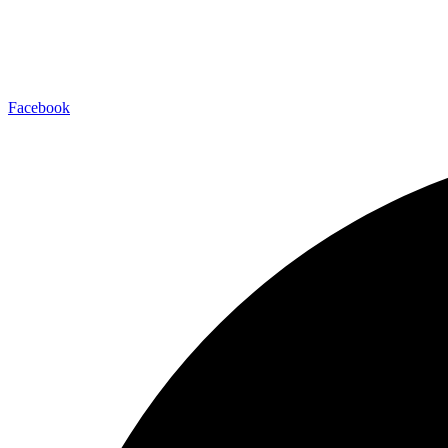
Facebook